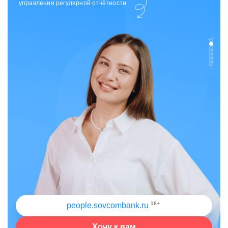
управления регулярной отчётности
18+
people.sovcombank.ru
Хочу к вам