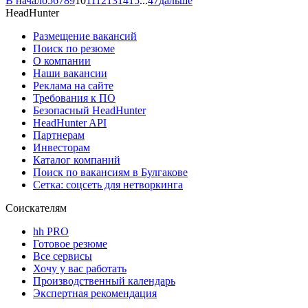
В начало
5
6
7
8
9
10
11
12
13
14
15
...
47
дальше
HeadHunter
Размещение вакансий
Поиск по резюме
О компании
Наши вакансии
Реклама на сайте
Требования к ПО
Безопасный HeadHunter
HeadHunter API
Партнерам
Инвесторам
Каталог компаний
Поиск по вакансиям в Булгакове
Сетка: соцсеть для нетворкинга
Соискателям
hh PRO
Готовое резюме
Все сервисы
Хочу у вас работать
Производственный календарь
Экспертная рекомендация