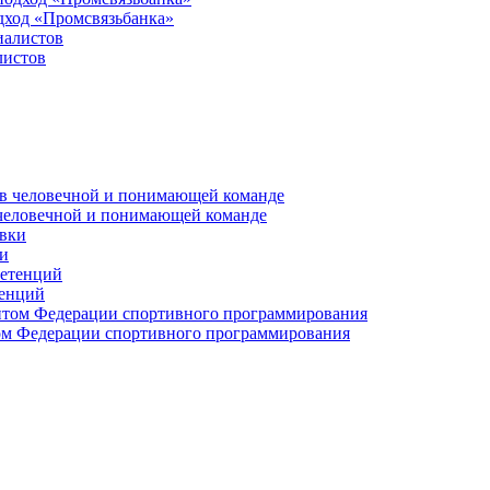
дход «Промсвязьбанка»
листов
 человечной и понимающей команде
и
тенций
м Федерации спортивного программирования