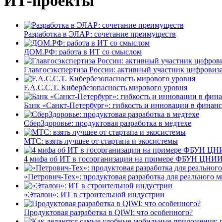
ИТ-проекты
Разработка в ЭЛАР: сочетание преимуществ
ДОМ.РФ: работа в ИТ со смыслом
Главгосэкспертиза России: активный участник цифровиз
F.A.C.C.T. Кибербезопасность мирового уровня
Банк «Санкт-Петербург»: гибкость и инновации в финан
СберЗдоровье: продуктовая разработка в медтехе
МТС: взять лучшее от стартапа и экосистемы
4 мифа об ИТ в госорганизации на примере ФБУН ЦНИИ
«Петрович-Тех»: продуктовая разработка для реального м
«Эталон»: ИТ в строительной индустрии
Продуктовая разработка в QIWI: что особенного?