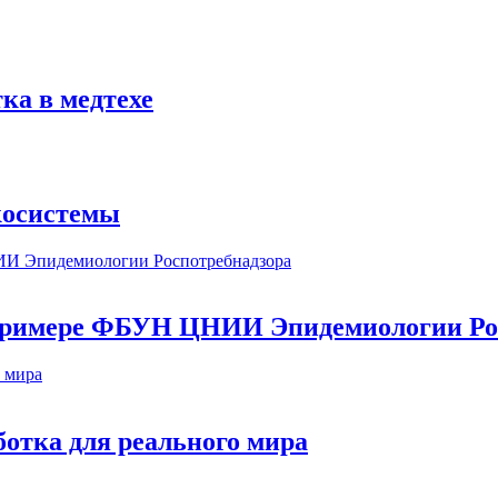
ка в медтехе
косистемы
а примере ФБУН ЦНИИ Эпидемиологии Ро
ботка для реального мира