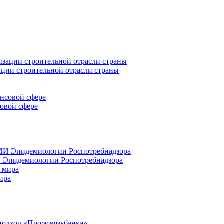
ации строительной отрасли страны
совой сфере
 Эпидемиологии Роспотребнадзора
ира