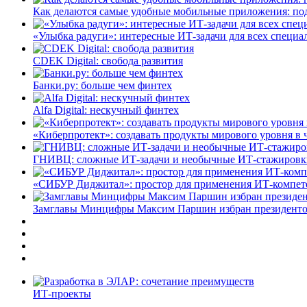
Как делаются самые удобные мобильные приложения: по
«Улыбка радуги»: интересные ИТ-задачи для всех специа
CDEK Digital: свобода развития
Банки.ру: больше чем финтех
Alfa Digital: нескучный финтех
«Киберпротект»: создавать продукты мирового уровня в
ГНИВЦ: сложные ИТ‑задачи и необычные ИТ‑стажировк
«СИБУР Диджитал»: простор для применения ИТ-компе
Замглавы Минцифры Максим Паршин избран президенто
ИТ-проекты