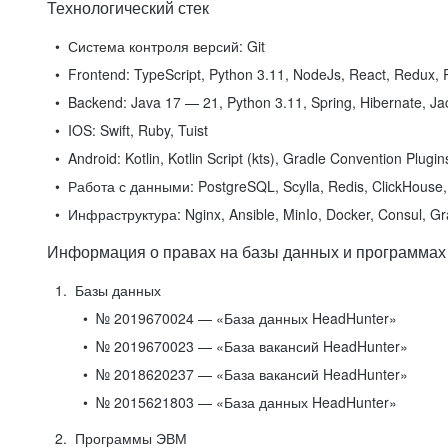
Технологический стек
Система контроля версий:
Git
Frontend:
TypeScript, Python 3.11, NodeJs, React, Redux, R
Backend:
Java 17 — 21, Python 3.11, Spring, Hibernate, Jac
IOS:
Swift, Ruby, Tuist
Android:
Kotlin, Kotlin Script (kts), Gradle Convention Plugi
Работа с данными:
PostgreSQL, Scylla, Redis, ClickHouse, 
Инфраструктура:
Nginx, Ansible, MinIo, Docker, Consul, G
Информация о правах на базы данных и программах
Базы данных
№ 2019670024 — «База данных HeadHunter»
№ 2019670023 — «База вакансий HeadHunter»
№ 2018620237 — «База вакансий HeadHunter»
№ 2015621803 — «База данных HeadHunter»
Программы ЭВМ