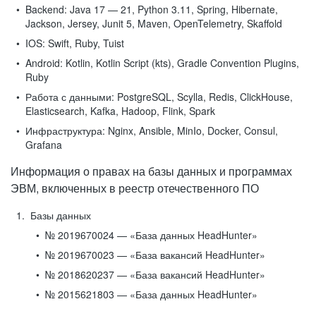
Backend:
Java 17 — 21, Python 3.11, Spring, Hibernate,
Jackson, Jersey, Junit 5, Maven, OpenTelemetry, Skaffold
IOS:
Swift, Ruby, Tuist
Android:
Kotlin, Kotlin Script (kts), Gradle Convention Plugins,
Ruby
Работа с данными:
PostgreSQL, Scylla, Redis, ClickHouse,
Elasticsearch, Kafka, Hadoop, Flink, Spark
Инфраструктура:
Nginx, Ansible, MinIo, Docker, Consul,
Grafana
Информация о правах на базы данных и программах
ЭВМ, включенных в реестр отечественного ПО
Базы данных
№ 2019670024 — «База данных HeadHunter»
№ 2019670023 — «База вакансий HeadHunter»
№ 2018620237 — «База вакансий HeadHunter»
№ 2015621803 — «База данных HeadHunter»