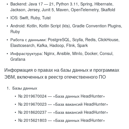
Backend:
Java 17 — 21, Python 3.11, Spring, Hibernate,
Jackson, Jersey, Junit 5, Maven, OpenTelemetry, Skaffold
IOS:
Swift, Ruby, Tuist
Android:
Kotlin, Kotlin Script (kts), Gradle Convention Plugins,
Ruby
Работа с данными:
PostgreSQL, Scylla, Redis, ClickHouse,
Elasticsearch, Kafka, Hadoop, Flink, Spark
Инфраструктура:
Nginx, Ansible, MinIo, Docker, Consul,
Grafana
Информация о правах на базы данных и программах
ЭВМ, включенных в реестр отечественного ПО
Базы данных
№ 2019670024 — «База данных HeadHunter»
№ 2019670023 — «База вакансий HeadHunter»
№ 2018620237 — «База вакансий HeadHunter»
№ 2015621803 — «База данных HeadHunter»