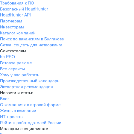
Требования к ПО
pr@ural.hh.ru
Безопасный HeadHunter
HeadHunter API
Краснодар
Партнерам
Инвесторам
ул. Янковского, д. 169, 7 этаж,
Каталог компаний
706 каб.
Поиск по вакансиям в Булгакове
+7 861 205-55-57
Сетка: соцсеть для нетворкинга
pr@krd.hh.ru
Соискателям
hh PRO
Готовое резюме
Владивосток
Все сервисы
пер. Ланинский д. 4, офис 3.4
Хочу у вас работать
Производственный календарь
+7 423 202-33-28
Экспертная рекомендация
pr@dv.hh.ru
Новости и статьи
Блог
Новосибирск
О компаниях в игровой форме
Жизнь в компании
ул. Большевистская, д. 35,
ИТ-проекты
помещение 21
Рейтинг работодателей России
+7 383 207-94-64
Молодым специалистам