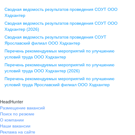
Сводная ведомость результатов проведения СОУТ ООО
Воронеж
Хэдхантер
Сводная ведомость результатов проведения СОУТ ООО
ул. Комиссаржевской, д. 10,
Хэдхантер (2026)
офис 1212
Сводная ведомость результатов проведения СОУТ
+7 473 280-05-05
Ярославский филиал ООО Хэдхантер
pr@vrn.hh.ru
Перечень рекомендуемых мероприятий по улучшению
условий труда ООО Хэдхантер
Казань
Перечень рекомендуемых мероприятий по улучшению
ул. Спартаковская, д. 2А, этаж 3,
условий труда ООО Хэдхантер (2026)
помещение 15
Перечень рекомендуемых мероприятий по улучшению
условий труда Ярославский филиал ООО Хэдхантер
+7 843 212-12-50
pr@kzn.hh.ru
HeadHunter
Размещение вакансий
Екатеринбург
Поиск по резюме
ул. Боевых Дружин, стр. 20,
О компании
5 этаж, офис 505, 521
Наши вакансии
Реклама на сайте
+7 343 226-79-99