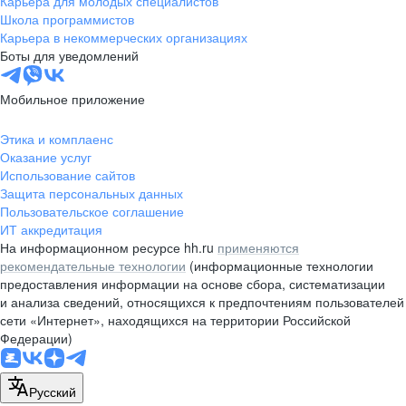
Карьера для молодых специалистов
pr@nsk.hh.ru
Школа программистов
Карьера в некоммерческих организациях
Минск
Боты для уведомлений
пр-т Дзержинского, д. 57,
10 этаж, помещение 45-1
Мобильное приложение
+375 (17)
336-03-02
Этика и комплаенс
pr@rabota.by
Оказание услуг
Использование сайтов
Алматы
Защита персональных данных
Пользовательское соглашение
пр. Абая, д. 151, БЦ Алатау,
ИТ аккредитация
12 этаж, офис 1209
На информационном ресурсе hh.ru
применяются
+7 727 232-13-13
рекомендательные технологии
(информационные технологии
pr@headhunter.com.kz
предоставления информации на основе сбора, систематизации
и анализа сведений, относящихся к предпочтениям пользователей
сети «Интернет», находящихся на территории Российской
Федерации)
Русский