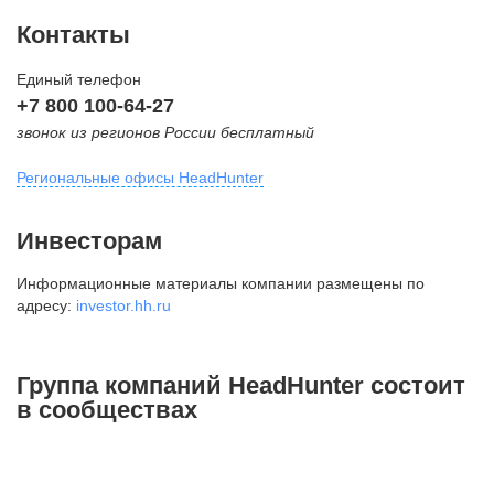
Контакты
Единый телефон
+7 800 100-64-27
звонок из регионов России бесплатный
Региональные офисы HeadHunter
Москва
Инвесторам
внутригородская территория
Информационные материалы компании размещены по
Муниципальный округ Тверской,
адресу:
investor.hh.ru
2-я Брестская ул., д. 48,
помещение 25
+7 495 974-64-27
Группа компаний HeadHunter состоит
+7 495 980-64-27
в сообществах
+7 495 134-92-24
press@hh.ru