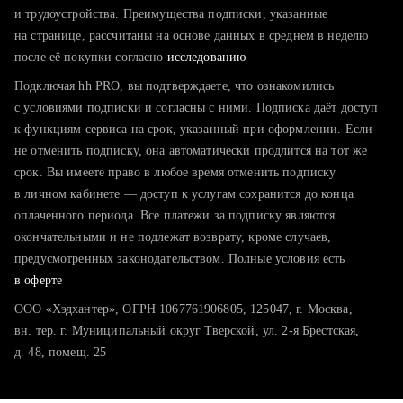
тратите много времени на поиск и вручную поднимаете
и трудоустройства. Преимущества подписки, указанные
резюме
на странице, рассчитаны на основе данных в среднем в неделю
после её покупки согласно
хотите сравнить себя с конкурентами и оценить шансы
исследованию
Подключая hh PRO, вы подтверждаете, что ознакомились
с условиями подписки и согласны с ними. Подписка даёт доступ
к функциям сервиса на срок, указанный при оформлении. Если
не отменить подписку, она автоматически продлится на тот же
срок. Вы имеете право в любое время отменить подписку
в личном кабинете — доступ к услугам сохранится до конца
оплаченного периода. Все платежи за подписку являются
окончательными и не подлежат возврату, кроме случаев,
предусмотренных законодательством. Полные условия есть
в оферте
ООО «Хэдхантер», ОГРН 1067761906805, 125047, г. Москва,
вн. тер. г. Муниципальный округ Тверской, ул. 2-я Брестская,
д. 48, помещ. 25