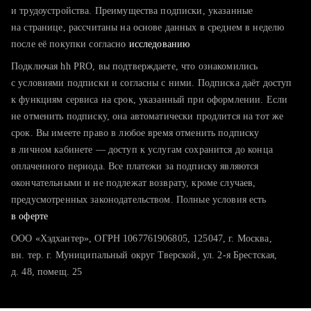
тратите много времени на поиск и вручную поднимаете
и трудоустройства. Преимущества подписки, указанные
резюме
на странице, рассчитаны на основе данных в среднем в неделю
после её покупки согласно
хотите сравнить себя с конкурентами и оценить шансы
исследованию
Подключая hh PRO, вы подтверждаете, что ознакомились
с условиями подписки и согласны с ними. Подписка даёт доступ
к функциям сервиса на срок, указанный при оформлении. Если
не отменить подписку, она автоматически продлится на тот же
срок. Вы имеете право в любое время отменить подписку
в личном кабинете — доступ к услугам сохранится до конца
оплаченного периода. Все платежи за подписку являются
окончательными и не подлежат возврату, кроме случаев,
предусмотренных законодательством. Полные условия есть
в оферте
ООО «Хэдхантер», ОГРН 1067761906805, 125047, г. Москва,
вн. тер. г. Муниципальный округ Тверской, ул. 2-я Брестская,
д. 48, помещ. 25