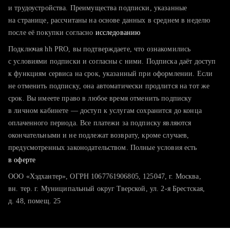
тратите много времени на поиск и вручную поднимаете
и трудоустройства. Преимущества подписки, указанные
резюме
на странице, рассчитаны на основе данных в среднем в неделю
после её покупки согласно
хотите сравнить себя с конкурентами и оценить шансы
исследованию
Подключая hh PRO, вы подтверждаете, что ознакомились
с условиями подписки и согласны с ними. Подписка даёт доступ
к функциям сервиса на срок, указанный при оформлении. Если
не отменить подписку, она автоматически продлится на тот же
срок. Вы имеете право в любое время отменить подписку
в личном кабинете — доступ к услугам сохранится до конца
оплаченного периода. Все платежи за подписку являются
окончательными и не подлежат возврату, кроме случаев,
предусмотренных законодательством. Полные условия есть
в оферте
ООО «Хэдхантер», ОГРН 1067761906805, 125047, г. Москва,
вн. тер. г. Муниципальный округ Тверской, ул. 2-я Брестская,
д. 48, помещ. 25